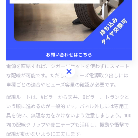
用品店で相談するのも有効です。ここまで徹底すれば、
リア配線のむき出しを効果的に防げます。
リア対応ドライブレコーダー取付の配線ポイント解説
リア対応ドライブレコーダー取付の配線ポイントは、電
お問い合わせはこちら
源確保と安全なルート設定です。ヒューズボックスから
電源を直結すれば、シガーソケットを使わずにスマート
お問い合わせはこちら
な配線が可能です。ただし、ヒューズ電源取り出しには
車種ごとの適合やヒューズ容量の確認が必要です。
配線ルートは、Aピラーから天井、Cピラー、トランクと
いう順に進めるのが一般的です。パネル外しには専用工
具を使い、無理な力をかけないよう注意しましょう。100
均の配線クリップや養生テープも活用し、振動や衝撃で
配線が動かないように工夫します。