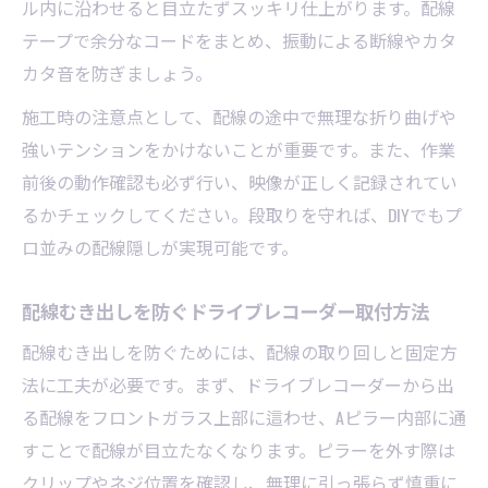
ル内に沿わせると目立たずスッキリ仕上がります。配線
配線隠しと断線対策を両立するテープ活用
テープで余分なコードをまとめ、振動による断線やカタ
方法
カタ音を防ぎましょう。
ドライブレコーダー取付時のテープ選びと
養生ポイント
施工時の注意点として、配線の途中で無理な折り曲げや
強いテンションをかけないことが重要です。また、作業
ドラレコ配線むき出し防止に有効なテープ
前後の動作確認も必ず行い、映像が正しく記録されてい
の巻き方
るかチェックしてください。段取りを守れば、DIYでもプ
ロ並みの配線隠しが実現可能です。
配線むき出しを防ぐドライブレコーダー取付方法
配線むき出しを防ぐためには、配線の取り回しと固定方
法に工夫が必要です。まず、ドライブレコーダーから出
る配線をフロントガラス上部に這わせ、Aピラー内部に通
すことで配線が目立たなくなります。ピラーを外す際は
クリップやネジ位置を確認し、無理に引っ張らず慎重に