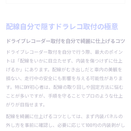
ドラレコ配線を自分で隠すプロ級テクニッ
ク解説
配線自分で隠すドラレコ取付の極意
配線むき出しを防ぐドライブレコーダー取
付方法
ドライブレコーダー取付を自分で綺麗に仕上げるコツ
配線隠しオートバックスに頼らず自分で実
ドライブレコーダー取付を自分で行う際、最大のポイン
践する方法
トは「配線をいかに目立たせず、内装を傷つけずに仕上
リアまで綺麗に仕上げる配線術の実践
げるか」にあります。配線がむき出しだと車内の美観を
ドライブレコーダー取付でリア配線を綺麗
損ない、走行中の安全にも影響を与える可能性がありま
に隠す手順
す。特にDIY初心者は、配線の取り回しや固定方法に悩む
リアカメラ配線方法とドライブレコーダー
ことが多いですが、手順を守ることでプロのような仕上
取付の連携術
がりが目指せます。
配線隠しでリアまで美観を守るドラレコ取
配線を綺麗に仕上げるコツとしては、まず内装パネルの
付実践法
外し方を事前に確認し、必要に応じて100均の内装剥がし