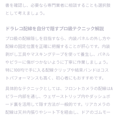
テム活用法
書を確認し、必要なら専門業者に相談することも選択肢
ドラレコ配線隠しにおすすめの100均グッズ
として考えましょう。
紹介
100均商品で配線むき出しを防ぐ取付テクニ
ドラレコ配線を自分で隠すプロ級テクニック解説
ック
プロ級の配線隠しを目指すなら、内装パネルの外し方や
配線隠しに100均を上手く使うドライブレコ
配線の固定位置を正確に把握することが肝心です。内装
ーダー取付
剥がし工具やマスキングテープを使って養生し、パネル
コスパ重視のドラレコ取り付け配線隠しDIY
やピラーに傷がつかないように丁寧に作業しましょう。
術
特に100均で手に入る配線クリップや結束バンドはコス
トパフォーマンスも高く、初心者にもおすすめです。
テープ活用と養生で断線防止を徹底する
ドライブレコーダー取付で配線テープの正
具体的なテクニックとしては、フロントカメラの配線はA
しい使い方
ピラー内部を通し、ウェザーストリップ内やダッシュボ
断線防止に役立つ養生とテープ活用の配線
ード裏を活用して隠す方法が一般的です。リアカメラの
隠し術
配線は天井内張りやシート下を経由し、ドアのゴムモー