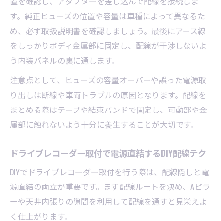
置を確認し、アダプターを差し込んで配線を接続しま
す。純正ヒューズの位置や容量は車種によって異なるた
め、必ず取扱説明書を確認しましょう。最後にアース線
をしっかりボディ金属部に固定し、配線が干渉しないよ
う内装パネルの裏に通します。
注意点として、ヒューズの容量オーバーや誤った電源取
り出しは断線や車両トラブルの原因となります。配線を
まとめる際はテープや結束バンドで固定し、可動部や金
属部に触れないよう十分に養生することが大切です。
ドライブレコーダー取付で電源直結するDIY配線テク
DIYでドライブレコーダー取付を行う際は、配線隠しと電
源直結の両立が重要です。まず配線ルートを決め、Aピラ
ーや天井内張りの隙間を利用して配線を通すと見栄えよ
く仕上がります。