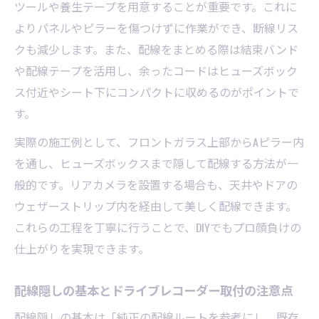
リア配線むき出しを防ぐドライブレコーダ
ツールや養生テープを用意することが重要です。これに
ー取付術
よりパネルやピラーを傷つけずに作業ができ、断線リス
リア対応ドライブレコーダー取付の配線ポ
クも減少します。また、配線をまとめる際は結束バンド
イント解説
や配線テープを活用し、余ったコードはヒューズボック
ス付近やシート下にコンパクトに収めるのがポイントで
むき出し配線を避けたスッキリ内装加工術
す。
配線むき出しを防ぐ内装加工とドライブレ
コーダー取付
実際の施工例として、フロントガラス上部からAピラー内
ドライブレコーダー取付時の配線隠しDIYア
を通し、ヒューズボックスまで隠して配線する方法が一
イデア集
般的です。リアカメラを設置する場合も、天井やドアの
ウェザーストリップ内を経由して美しく配線できます。
ドラレコ配線を隠して内装をスッキリ仕上
これらの工程を丁寧に行うことで、DIYでもプロ顔負けの
げる方法
仕上がりを実現できます。
配線隠しに役立つドライブレコーダー取付
手順の解説
配線隠しの基本とドライブレコーダー取付の注意点
内装美観を保つドライブレコーダー取付配
配線隠しの基本は「純正の配線ルートを参考にし、既存