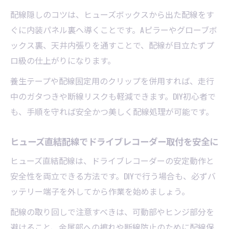
配線隠しのコツは、ヒューズボックスから出た配線をす
ぐに内装パネル裏へ導くことです。Aピラーやグローブボ
ックス裏、天井内張りを通すことで、配線が目立たずプ
ロ級の仕上がりになります。
養生テープや配線固定用のクリップを併用すれば、走行
中のガタつきや断線リスクも軽減できます。DIY初心者で
も、手順を守れば安全かつ美しく配線処理が可能です。
ヒューズ直結配線でドライブレコーダー取付を安全に
ヒューズ直結配線は、ドライブレコーダーの安定動作と
安全性を両立できる方法です。DIYで行う場合も、必ずバ
ッテリー端子を外してから作業を始めましょう。
配線の取り回しで注意すべきは、可動部やヒンジ部分を
避けること、金属部への擦れや断線防止のために配線保