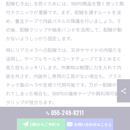
配線むき出しを防ぐためには、100均商品を賢く使った取
付テクニックが重要です。まず、配線を通すルートを決
め、養生テープで内装パネルの保護を行いましょう。そ
の後、配線クリップや結束バンドを活用して、配線が動
かないようしっかり固定します。
特にリアカメラへの配線では、天井やサイドの内張りを
活用し、ケーブルモールやコードチューブでまとめると
見た目もスッキリします。作業時は無理に力を入れて内
装を外さず、内装外し専用の工具がない場合も、プラス
チック製のヘラや定規で代用可能です。万が一配線が外
れてしまった場合も、100均の補修テープや再利用可能な
クリップが役立ちます。
055-249-8211
配線隠しに100均を上手く使うドライブレコーダー取
LINEからご予約
お問い合わせはこちら
付