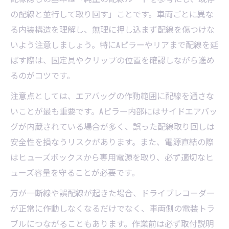
線ポイント
の配線と並行して取り回す」ことです。車両ごとに異な
ヒューズ直結で電源確保するDIY配線術
る内装構造を理解し、無理に押し込まず配線を傷つけな
ドラレコ取り付け電源直結のメリットと配
いよう注意しましょう。特にAピラーやリアまで配線を延
線方法
ばす際は、固定具やクリップの位置を確認しながら進め
ヒューズボックスから電源を取る配線手順
るのがコツです。
と注意点
注意点としては、エアバッグの作動範囲に配線を通さな
ドライブレコーダー取付で電源直結するDIY
いことが最も重要です。Aピラー内部にはサイドエアバッ
配線テク
グが内蔵されている場合が多く、誤った配線取り回しは
配線隠しと電源確保を両立するヒューズ直
安全性を損なうリスクがあります。また、電源直結の際
結方法
はヒューズボックスから専用電源を取り、必ず適切なヒ
ヒューズ直結配線でドライブレコーダー取
ューズ容量を守ることが必要です。
付を安全に
万が一断線や誤配線が起きた場合、ドライブレコーダー
100均活用で手軽に配線隠すコツを公開
が正常に作動しなくなるだけでなく、車両側の電装トラ
ドライブレコーダー取付に便利な100均アイ
ブルにつながることもあります。作業前は必ず取付説明