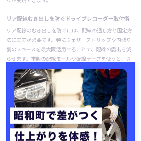
りが実現できます。
リア配線むき出しを防ぐドライブレコーダー取付術
リア配線のむき出しを防ぐには、配線の通し方と固定方
法に工夫が必要です。特にウェザーストリップや内張り
裏のスペースを最大限活用することで、配線の露出を減
らせます。市販の配線モールや配線テープを使うと、さ
らに美観が向上します。
配線が外に出てしまう主な原因は、固定不足やルート選
びのミスです。配線はたるみが出ないように適度な長さ
で調整し、要所で結束バンドやクリップで留めましょ
う。また、ドア周辺の可動部は断線しやすいので、動き
に合わせて余裕を持たせた配線取り回しが重要です。
DIY初心者は、事前にネットで施工事例を確認するとイメ
ージしやすくなります。作業に不安がある場合は、カー