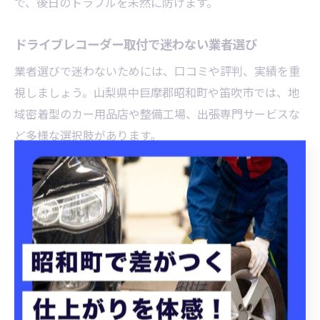
で、後日のトラブルを未然に防げます。
ドライブレコーダー取付で迷わない業者選び
業者選びで迷わないためには、口コミや評判、実績を重
視しましょう。山梨県中巨摩郡昭和町や笛吹市では、地
域密着型のカー用品店や整備工場、出張専門サービスな
ど多様な選択肢があります。
特に、「ドライブレコーダー取付」の専門性や過去の施
工事例を確認することで、安心して依頼できるか判断で
きます。また、アフターサービスや保証内容の有無も比
較ポイントとなります。
初心者の方は、説明が丁寧で相談しやすい業者を選ぶと
安心です。一方、経験者やこだわり派の方は、カスタム
対応力や技術力を重視して選ぶと満足度の高い仕上がり