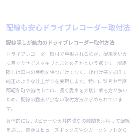
失敗しない配線のポイントと取付手順
初心者でも安心できる取付作業のコツ
配線も安心ドライブレコーダー取付法
配線の見栄えを重視した取付アイデア
スムーズ依頼へ導くドライブレコーダー取付
配線隠しが魅力のドライブレコーダー取付方法
依頼時の確認事項とドライブレコーダー取
ドライブレコーダー取付で重視されるのが、配線をいか
付の流れ
に目立たせずスッキリとまとめるかという点です。配線
スムーズな取付依頼に必要な準備ポイント
隠しは車内の美観を保つだけでなく、後付け感を抑えて
見積もり時に押さえたい取付の注意点
純正のような仕上がりを実現します。特に山梨県中巨摩
郡昭和町や笛吹市では、長く愛車を大切に乗る方が多い
トラブル回避のための取付依頼のコツ
ため、配線の露出が少ない取付方法が求められていま
ドライブレコーダー取付で迷わない業者選
す。
び
具体的には、Aピラーや天井内張りの隙間を活用して配線
後悔しないための取付ポイントを解説
を通し、電源はヒューズボックスやシガーソケットから
ドライブレコーダー取付で後悔しない判断