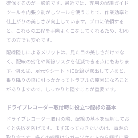
確保するのが一般的です。最近では、専用の配線ガイド
基準
ツールや内張り剥がしツールを使うことで、作業効率と
よくある失敗例とその防止策を紹介
仕上がりの美しさが向上しています。プロに依頼する
取付時に見落としがちな注意点まとめ
と、これらの工程を手際よくこなしてくれるため、初め
追加費用を防ぐ取付時のポイント解説
ての方でも安心です。
ドライブレコーダー取付の満足度を高める
配線隠しによるメリットは、見た目の美しさだけでな
工夫
く、配線の劣化や断線リスクを低減できる点にもありま
自動車の安全守るための取付チェック法
す。例えば、足元やシート下に配線が露出していると、
安全性を重視したドライブレコーダー取付
乗り降りの際に引っかかってトラブルの原因になること
の極意
がありますので、しっかりと隠すことが重要です。
動作確認まで徹底する取付チェックリスト
取付後のトラブルを防ぐ安全確認方法
ドライブレコーダー取付時に役立つ配線の基本
防犯と安全のための取付重要ポイント
ドライブレコーダー取付の際、配線の基本を理解してお
信頼できる取付業者選びの安全基準
くと失敗を防げます。まず知っておきたいのは、電源の
取り方です。多くの機種はシガーソケットから簡単に電
納得仕上がりを叶える依頼先選びのコツ