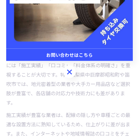
が期待できます。
後悔しないための取付ポイントを解説
ドライブレコーダー取付で後悔しない判断基準
お問い合わせはこちら
ドライブレコーダー取付を検討する際、後悔しないため
には「施工実績」「口コミ」「料金体系の明確さ」を重
お問い合わせはこちら
視することが大切です。特に山梨県中巨摩郡昭和町や笛
吹市では、地元密着型の業者や大手カー用品店など選択
肢が豊富で、各店舗の対応力や技術力にも差がありま
す。
施工実績が豊富な業者は、配線の隠し方や車種ごとの最
適な設置方法に熟知しているため、仕上がりに差が出ま
す。また、インターネットや地域情報誌の口コミをチェ