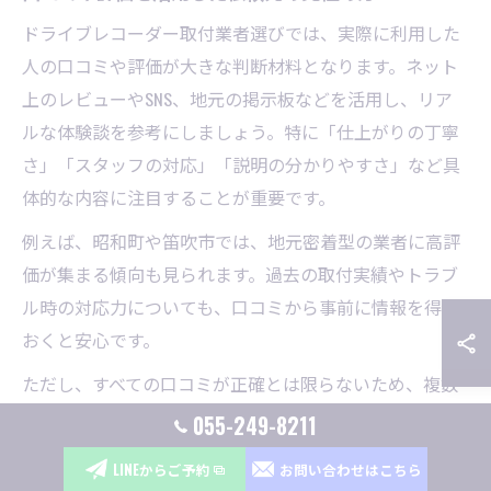
ドライブレコーダー取付業者選びでは、実際に利用した
人の口コミや評価が大きな判断材料となります。ネット
上のレビューやSNS、地元の掲示板などを活用し、リア
ルな体験談を参考にしましょう。特に「仕上がりの丁寧
さ」「スタッフの対応」「説明の分かりやすさ」など具
体的な内容に注目することが重要です。
例えば、昭和町や笛吹市では、地元密着型の業者に高評
価が集まる傾向も見られます。過去の取付実績やトラブ
ル時の対応力についても、口コミから事前に情報を得て
おくと安心です。
ただし、すべての口コミが正確とは限らないため、複数
の評価を比較しながら総合的に判断することが大切で
055-249-8211
す。実際に店舗へ足を運び、スタッフと直接話すこと
LINEからご予約
お問い合わせはこちら
で、より確かな情報を得られるでしょう。