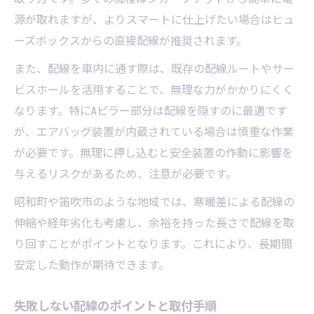
源が取れますが、よりスマートに仕上げたい場合はヒュ
ドライブレコーダー取付の満足度を左右す
ーズボックスからの直接配線が推奨されます。
る依頼先選び
また、配線を車内に通す際は、既存の配線ルートやサー
見積もり比較で納得の取付依頼を実現
ビスホールを活用することで、無理な力がかかりにくく
口コミや評価を活用した依頼先の見極め方
なります。特にAピラー部分は配線を隠すのに最適です
取付実績と対応力から選ぶおすすめ業者
が、エアバッグ装置が内蔵されている場合は慎重な作業
納得仕上がりのための依頼時チェックリス
が必要です。無理に押し込むと安全装置の作動に影響を
ト
与えるリスクがあるため、注意が必要です。
昭和町や笛吹市で便利な取付依頼の魅力
昭和町や笛吹市のような地域では、寒暖差による配線の
ドライブレコーダー取付を便利に依頼でき
伸縮や経年劣化も考慮し、余裕を持った長さで配線を取
る理由
り回すことがポイントとなります。これにより、長期間
地域で選べる取付依頼のメリットを解説
安定した動作が期待できます。
持ち込みや出張取付の便利な活用法
地元で安心できる取付サービスの特徴
失敗しない配線のポイントと取付手順