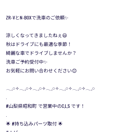
ZR-VとN-BOXで洗車のご依頼✨
涼しくなってきましたねぇ😃
秋はドライブにも最適な季節！
綺麗な車でドライブしませんか？
洗車ご予約受付中✨
お気軽にお問い合わせください😊
𓂃𓈒𓏸✧︎𓂃𓈒𓏸✧︎𓂃𓈒𓏸✧︎𓂃𓈒𓏸✧︎𓂃𓈒𓏸✧︎𓂃𓈒𓏸✧︎𓂃𓈒𓏸
.
#山梨県昭和町 で営業中のC,L,S です！
.
🌟 #持ち込みパーツ取付 🌟