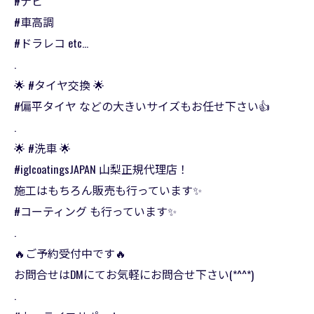
#ナビ
#車高調
#ドラレコ etc…
.
🌟 #タイヤ交換 🌟
#偏平タイヤ などの大きいサイズもお任せ下さい👍
.
🌟 #洗車 🌟
#iglcoatingsJAPAN 山梨正規代理店！
施工はもちろん販売も行っています✨
#コーティング も行っています✨
.
🔥ご予約受付中です🔥
お問合せはDMにてお気軽にお問合せ下さい(*^^*)
.