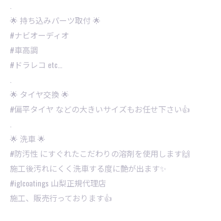
.
🌟 持ち込みパーツ取付 🌟
#ナビオーディオ
#車高調
#ドラレコ etc…
.
🌟 タイヤ交換 🌟
#偏平タイヤ などの大きいサイズもお任せ下さい👍
.
🌟 洗車 🌟
#防汚性 にすぐれたこだわりの溶剤を使用します🙌
施工後汚れにくく洗車する度に艶が出ます✨
⁡#iglcoatings 山梨正規代理店
施工、販売行っております👍