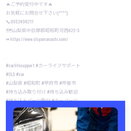
🔥ご予約受付中です🔥
お気軽にお問合せ下さい(*^^*)⁡
📞0552498211
🗺山梨県中巨摩郡昭和町河西622-5
⏩https://www.clsyamanashi.com/
.
#carlifesupport #カーライフサポート
#CLS #car
#山梨県 #昭和町 #甲府市 #甲斐市
#持ち込み取り付け #持ち込み歓迎
#持ち込みパーツ取付 #カーパーツ
#持ち込みタイヤ交換 #持ち込みナビ取付
#車パーツ取付 #タイヤ交換
#手洗い洗車 #撥水 #洗車