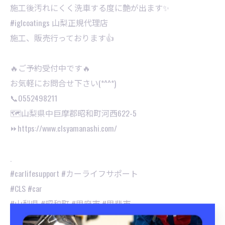
施工後汚れにくく洗車する度に艶が出ます✨
⁡#iglcoatings 山梨正規代理店
施工、販売行っております👍
🔥ご予約受付中です🔥
お気軽にお問合せ下さい(*^^*)⁡
📞0552498211
🗺山梨県中巨摩郡昭和町河西622-5
⏩https://www.clsyamanashi.com/
.
#carlifesupport #カーライフサポート
#CLS #car
#山梨県 #昭和町 #甲府市 #甲斐市
#持ち込み取り付け #持ち込み歓迎