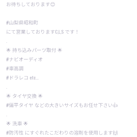
お待ちしております😊
#山梨県昭和町
にて営業しておりますC,L,S です！
.
🌟 持ち込みパーツ取付 🌟
#ナビオーディオ
#車高調
#ドラレコ etc…
.
🌟 タイヤ交換 🌟
#偏平タイヤ などの大きいサイズもお任せ下さい👍
.
🌟 洗車 🌟
#防汚性 にすぐれたこだわりの溶剤を使用します🙌