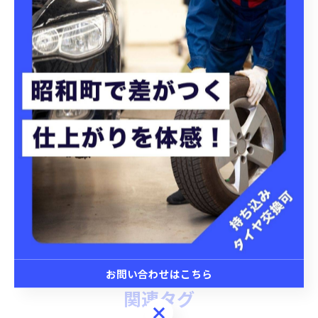
#持ち込みパーツ取付 #カーパーツ
#持ち込みタイヤ交換 #持ち込みナビ取付
#車パーツ取付 #タイヤ交換
#手洗い洗車 #撥水 #洗車
昭和町にてタイヤ交換を実施
昭和町にて洗車プランを提
案
タイヤ交換
洗車
< 前のページ
一覧に戻る
次のページ >
お問い合わせはこちら
関連タグ
お問い合わせはこちら