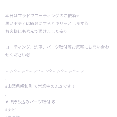
本日はプラドでコーティングのご依頼✨
黒いボディは綺麗にするとキリッとします👍
お客様にも喜んで頂けました😃✨
コーティング、洗車、パーツ取付等お気軽にお問い合わ
せください😊
𓂃𓈒𓏸✧︎𓂃𓈒𓏸✧︎𓂃𓈒𓏸✧︎𓂃𓈒𓏸✧︎𓂃𓈒𓏸✧︎𓂃𓈒𓏸✧︎𓂃𓈒𓏸
.
#山梨県昭和町 で営業中のC,L,S です！
.
🌟 #持ち込みパーツ取付 🌟
#ナビ