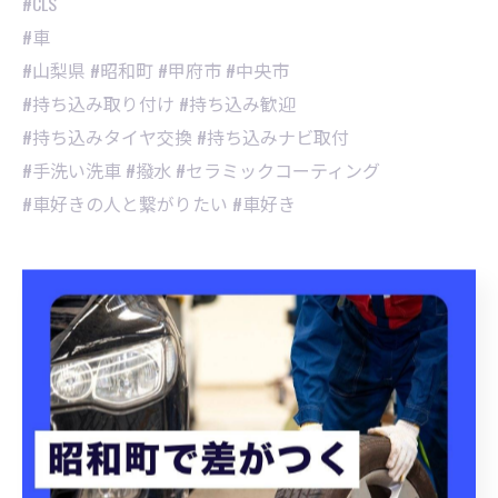
#CLS
#車
#山梨県 #昭和町 #甲府市 #中央市
#持ち込み取り付け #持ち込み歓迎
#持ち込みタイヤ交換 #持ち込みナビ取付
#手洗い洗車 #撥水 #セラミックコーティング
#車好きの人と繋がりたい #車好き
昭和町にてタイヤ交換を実施
昭和町にて洗車プランを提
案
タイヤ交換
洗車
< 前のページ
一覧に戻る
次のページ >