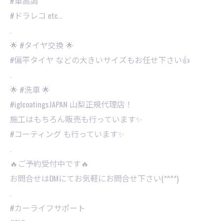
#車高調
#ドラレコ etc…
.
🌟 #タイヤ交換 🌟
#偏平タイヤ などの大きいサイズもお任せ下さい👍
.
🌟 #洗車 🌟
#iglcoatingsJAPAN 山梨正規代理店！
施工はもちろん販売も行っています✨
#コーティング も行っています✨
.
🔥ご予約受付中です🔥
お問合せはDMにてお気軽にお問合せ下さい(*^^*)
.
#カーライフサポート