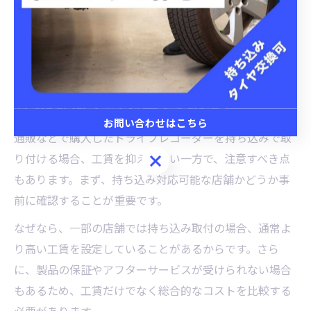
ムセンターで工具や部材を安価に揃える方法も有効で
す。ただし、作業に不安がある場合や配線の知識がない
場合は、無理せず専門店に依頼することをおすすめしま
す。
持ち込み取付で工賃を抑える際の注意点
お問い合わせはこちら
通販などで購入したドライブレコーダーを持ち込みで取
お問い合わせはこちら
り付ける場合、工賃を抑えやすい一方で、注意すべき点
もあります。まず、持ち込み対応可能な店舗かどうか事
前に確認することが重要です。
なぜなら、一部の店舗では持ち込み取付の場合、通常よ
り高い工賃を設定していることがあるからです。さら
に、製品の保証やアフターサービスが受けられない場合
もあるため、工賃だけでなく総合的なコストを比較する