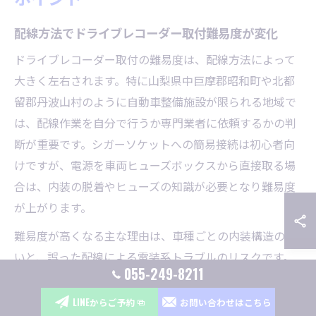
配線方法でドライブレコーダー取付難易度が変化
ドライブレコーダー取付の難易度は、配線方法によって
大きく左右されます。特に山梨県中巨摩郡昭和町や北都
留郡丹波山村のように自動車整備施設が限られる地域で
は、配線作業を自分で行うか専門業者に依頼するかの判
断が重要です。シガーソケットへの簡易接続は初心者向
けですが、電源を車両ヒューズボックスから直接取る場
合は、内装の脱着やヒューズの知識が必要となり難易度
が上がります。
難易度が高くなる主な理由は、車種ごとの内装構造の違
いと、誤った配線による電装系トラブルのリスクです。
055-249-8211
例えば、配線が適切に隠せないと見た目が悪くなるだけ
でなく、安全面でも問題が発生します。自信のない場合
LINEからご予約
お問い合わせはこちら