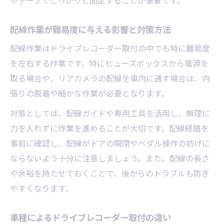
やテープでしっかりと固定することが重要です。
方法
取付位置で映像の鮮明さが変わる理由
配線作業が難易度に与える影響と対策方法
ドライブレコーダー取付時の視界確保の重
配線作業はドライブレコーダー取付の中でも特に難易度
要性
を左右する作業です。特にヒューズボックスから電源を
車検も安心なドライブレコーダー取付方法
取る場合や、リアカメラの配線を車内に通す場合は、内
ドライブレコーダー取付で車検に通る条件
張りの脱着や細かな作業が必要となります。
とは
対策としては、配線ガイドや専用工具を活用し、無理に
車検対応の正しいドライブレコーダー取付
力を入れずに作業を進めることが大切です。配線経路を
手法
事前に確認し、配線がドアの開閉やペダル操作の妨げに
違反しないための取付ポイントを解説
ならないよう十分に注意しましょう。また、配線の長さ
車検基準を満たすドライブレコーダー取付
や余裕を持たせておくことで、後からのトラブルも防ぎ
の極意
やすくなります。
取付難易度が車検合格に与える影響
車種によるドライブレコーダー取付の違い
配線や設置場所選びで難易度が変わるポイント