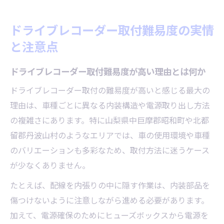
配線作業が難易度に与える影響と対策方法
車種によるドライブレコーダー取付の違い
ドライブレコーダー取付難易度の実情
プロ依頼と自分で取付のメリット比較
と注意点
山梨県北都留郡丹波山村でも安全な取付手順を
解説
ドライブレコーダー取付難易度が高い理由とは何か
ドライブレコーダー取付手順の基本と安全
ドライブレコーダー取付の難易度が高いと感じる最大の
確保のコツ
理由は、車種ごとに異なる内装構造や電源取り出し方法
現地でも失敗しないドライブレコーダー取
の複雑さにあります。特に山梨県中巨摩郡昭和町や北都
付の流れ
留郡丹波山村のようなエリアでは、車の使用環境や車種
配線経路を意識した安全な取付方法を紹介
のバリエーションも多彩なため、取付方法に迷うケース
車内の安全確保とドライブレコーダー取付
が少なくありません。
ポイント
たとえば、配線を内張りの中に隠す作業は、内装部品を
初心者でも安心なドライブレコーダー取付
傷つけないように注意しながら進める必要があります。
の実践法
加えて、電源確保のためにヒューズボックスから電源を