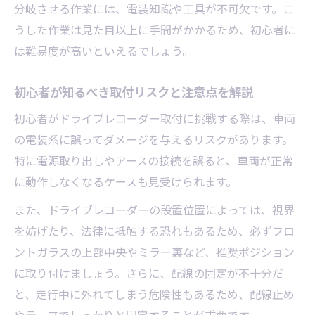
工賃を抑えるドライブレコーダー設置のコツ
分岐させる作業には、電装知識や工具が不可欠です。こ
うした作業は見た目以上に手間がかかるため、初心者に
ドライブレコーダー取付工賃を安くする工
は難易度が高いといえるでしょう。
夫とは
自分でできる設置ポイントと工賃節約術
初心者が知るべき取付リスクと注意点を解説
持ち込み取付で工賃を抑える際の注意点
初心者がドライブレコーダー取付に挑戦する際は、車両
工賃比較で失敗しないドライブレコーダー
の電装系に誤ってダメージを与えるリスクがあります。
取付方法
特に電源取り出しやアースの接続を誤ると、車両が正常
店舗選びで工賃差が生じる理由と対策
に動作しなくなるケースも見受けられます。
正しい位置での取付が叶える安心の理由
また、ドライブレコーダーの設置位置によっては、視界
ドライブレコーダー取付位置で安全性が高
を妨げたり、法律に抵触する恐れもあるため、必ずフロ
まる根拠
ントガラスの上部中央やミラー裏など、推奨ポジション
正しい取付場所が事故防止につながるポイ
に取り付けましょう。さらに、配線の固定が不十分だ
ント
と、走行中に外れてしまう危険性もあるため、配線止め
法律基準を守ったドライブレコーダー取付