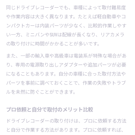
同じドライブレコーダーでも、車種によって取付難易度
配線方法でドライブレコーダー取付難易度
や作業内容は大きく異なります。たとえば軽自動車やコ
が変化
ンパクトカーは内装パーツが少なく、比較的作業しやす
設置場所の選定が作業効率に直結する理由
い一方、ミニバンやSUVは配線が長くなり、リアカメラ
初心者に優しい配線経路の考え方を解説
の取り付けに時間がかかることが多いです。
車種ごとの適切なドライブレコーダー取付
また、一部の輸入車や高級車は電装系が特殊な場合があ
場所
り、専用の電源取り出しアダプターや追加パーツが必要
エアバッグ干渉を防ぐ設置のポイント
になることもあります。自分の車種に合った取付方法や
パーツを事前に調べておくことで、作業の失敗やトラブ
ルを未然に防ぐことができます。
プロ依頼と自分で取付のメリット比較
ドライブレコーダーの取り付けは、プロに依頼する方法
と自分で作業する方法があります。プロに依頼すれば、