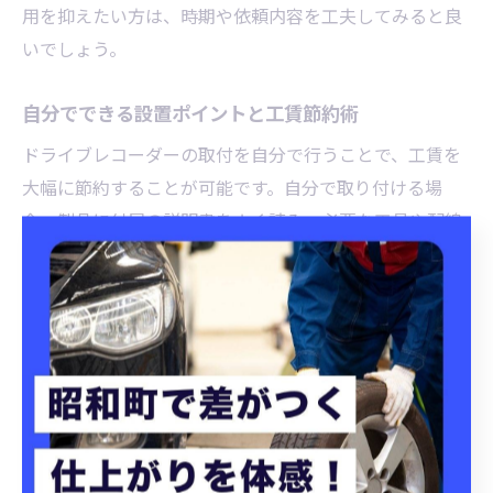
用を抑えたい方は、時期や依頼内容を工夫してみると良
いでしょう。
自分でできる設置ポイントと工賃節約術
ドライブレコーダーの取付を自分で行うことで、工賃を
大幅に節約することが可能です。自分で取り付ける場
合、製品に付属の説明書をよく読み、必要な工具や配線
方法を事前に確認しておくことが大切です。
設置ポイントとしては、フロントガラスの上部中央付近
が一般的ですが、エアバッグやワイパーの可動範囲を妨
げない位置を選びましょう。また、配線は視界を妨げな
いように内装の隙間を活用すると、見た目もスッキリし
ます。
自分で取付をする際の節約術として、ネット通販やホー