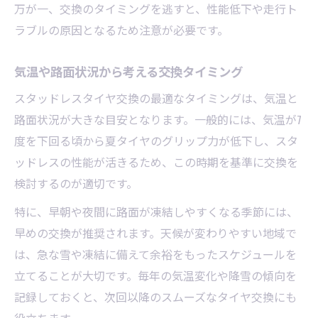
万が一、交換のタイミングを逃すと、性能低下や走行ト
タイヤ脱着時の工具と正しい使い方
ラブルの原因となるため注意が必要です。
スタッドレスタイヤ交換後の空気圧チェッ
ク法
気温や路面状況から考える交換タイミング
締め付けトルクとナット管理の重要性
スタッドレスタイヤ交換の最適なタイミングは、気温と
夏にスタッドレスで走るリスクも把握しよう
路面状況が大きな目安となります。一般的には、気温が7
夏のスタッドレスタイヤ走行が危険な理由
度を下回る頃から夏タイヤのグリップ力が低下し、スタ
燃費悪化や寿命短縮のリスクを正しく理解
ッドレスの性能が活きるため、この時期を基準に交換を
バーストや滑りやすさへの注意と対策
検討するのが適切です。
夏にスタッドレスタイヤ交換しない理由と
特に、早朝や夜間に路面が凍結しやすくなる季節には、
は
早めの交換が推奨されます。天候が変わりやすい地域で
走行性能低下による安全性の問題点
は、急な雪や凍結に備えて余裕をもったスケジュールを
自分でできるスタッドレスタイヤ交換のコツ
立てることが大切です。毎年の気温変化や降雪の傾向を
記録しておくと、次回以降のスムーズなタイヤ交換にも
初心者でも安心のスタッドレスタイヤ交換