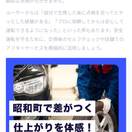
期的な点検が欠かせません。
ユーザーからは「自分で交換した後に点検を怠ってヒヤ
ッとした経験がある」「プロに依頼してからは安心して
運転できるようになった」といった声もあります。安全
運転を守るために、交換後のセルフチェックや店舗での
アフターサービスを積極的に活用しましょう。
スタッドレスタイヤ交換の手順と注意
点を解説
スタッドレスタイヤ交換の基本手順と流れ
スタッドレスタイヤ交換は、安全な冬のドライブを実現
するために欠かせない作業です。基本的な手順として
は、まず交換する車両を平坦な場所に停車し、サイドブ