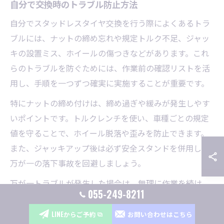
自分で交換時のトラブル防止方法
自分でスタッドレスタイヤ交換を行う際によくあるトラ
ブルには、ナットの締め忘れや規定トルク不足、ジャッ
キの設置ミス、ホイールの傷つきなどがあります。これ
らのトラブルを防ぐためには、作業前の確認リストを活
用し、手順を一つずつ確実に実施することが重要です。
特にナットの締め付けは、締め過ぎや緩みが発生しやす
いポイントです。トルクレンチを使い、車種ごとの規定
値を守ることで、ホイール脱落や歪みを防止できます。
また、ジャッキアップ後は必ず安全スタンドを併用し、
万が一の落下事故を回避しましょう。
万が一トラブルが発生した場合は、無理に作業を続け
055-249-8211
ず、専門店やロードサービスに相談するのが賢明です。
特に初心者は、無理せずサポートを活用することで安全
LINEからご予約
お問い合わせはこちら