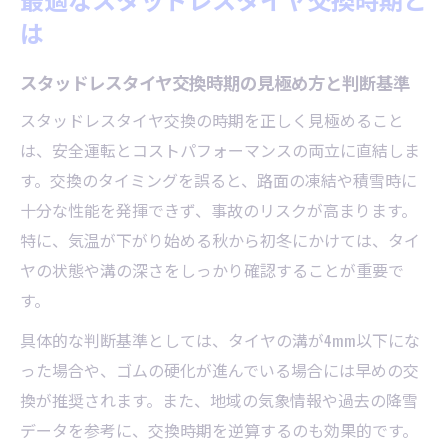
ヤ交換
は
スタッドレスタイヤ交換時期を逃さない方
法
スタッドレスタイヤ交換時期の見極め方と判断基準
安全性と費用を比較した交換方法ガイド
スタッドレスタイヤ交換の時期を正しく見極めること
スタッドレスタイヤ交換方法ごとの費用比
は、安全運転とコストパフォーマンスの両立に直結しま
較
す。交換のタイミングを誤ると、路面の凍結や積雪時に
工賃と安全性を両立する交換ポイント解説
十分な性能を発揮できず、事故のリスクが高まります。
プロ依頼と自分でのスタッドレスタイヤ交
特に、気温が下がり始める秋から初冬にかけては、タイ
換の違い
ヤの状態や溝の深さをしっかり確認することが重要で
持ち込み交換時の注意点と費用節約術
す。
交換方法別の安全運転確保のポイント
具体的な判断基準としては、タイヤの溝が4mm以下にな
スタッドレスタイヤ交換の手順と注意点を解説
った場合や、ゴムの硬化が進んでいる場合には早めの交
換が推奨されます。また、地域の気象情報や過去の降雪
スタッドレスタイヤ交換の基本手順と流れ
データを参考に、交換時期を逆算するのも効果的です。
交換作業時に確認すべき安全ポイント