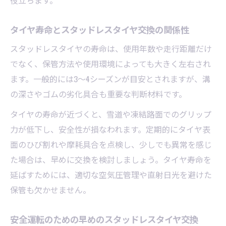
役立ちます。
手順
必要な工具とスタッドレスタイヤ交換のポ
タイヤ寿命とスタッドレスタイヤ交換の関係性
イント
スタッドレスタイヤの寿命は、使用年数や走行距離だけ
安全に素早く交換するためのコツ
でなく、保管方法や使用環境によっても大きく左右され
自分で交換時のトラブル防止方法
ます。一般的には3〜4シーズンが目安とされますが、溝
スタッドレスタイヤ交換後の点検チェック
の深さやゴムの劣化具合も重要な判断材料です。
リスト
タイヤの寿命が近づくと、雪道や凍結路面でのグリップ
持ち込み交換や保管のポイントを知るには
力が低下し、安全性が損なわれます。定期的にタイヤ表
スタッドレスタイヤ交換の持ち込み対応店
面のひび割れや摩耗具合を点検し、少しでも異常を感じ
舗選び
た場合は、早めに交換を検討しましょう。タイヤ寿命を
持ち込み時の注意点と費用を抑える方法
延ばすためには、適切な空気圧管理や直射日光を避けた
スタッドレスタイヤ交換後の適切な保管方
保管も欠かせません。
法
タイヤ保管時に気をつけたい環境管理の工
安全運転のための早めのスタッドレスタイヤ交換