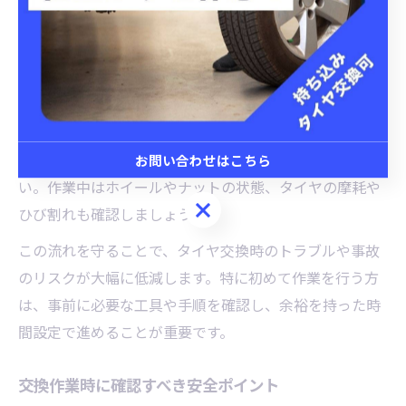
レーキをしっかりかけます。その後、ホイールナットを
少し緩め、ジャッキで車体を持ち上げてタイヤを外しま
す。
次に、スタッドレスタイヤを正しい位置に装着し、ナッ
トを仮止めします。全てのタイヤを交換したら、車体を
下ろしてからナットを規定トルクで本締めしてくださ
お問い合わせはこちら
い。作業中はホイールやナットの状態、タイヤの摩耗や
お問い合わせはこちら
ひび割れも確認しましょう。
この流れを守ることで、タイヤ交換時のトラブルや事故
のリスクが大幅に低減します。特に初めて作業を行う方
は、事前に必要な工具や手順を確認し、余裕を持った時
間設定で進めることが重要です。
交換作業時に確認すべき安全ポイント