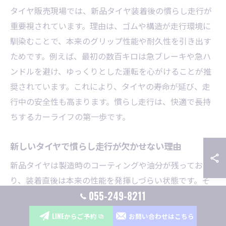
タイヤ販売現場では、新品タイヤ装着後の慣らし走行が
重要視されています。理由は、ゴムや構造が走行環境に
馴染むことで、本来のグリップ性能や耐久性を引き出す
ためです。例えば、最初の数百キロは急ブレーキや急ハ
ンドルを避け、ゆっくりとした運転を心がけることが推
奨されています。これにより、タイヤの寿命が延び、走
行中の安全性も高まります。慣らし走行は、快適で長持
ちするカーライフの第一歩です。
新しいタイヤで慣らし走行が欠かせない理由
新品タイヤは製造時のコーティングや油分が残ってお
り、装着直後は本来の性能を発揮しづらい状態です。そ
055-249-8211
のため、慣らし走行を行い表面の余分な成分を落とし、
タイヤと路面の密着性を高める必要があります。具体的
LINEからご予約
お問い合わせはこちら
には、最初の走行で急な加減速や急カーブを控えること