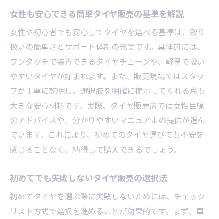
使い捨てタイプの簡単装着ポイント徹底解
女性も安心できる簡単タイヤ販売の基準を解説
説
女性や初心者でも安心してタイヤを選べる基準は、取り
女性にも人気な簡単使い捨てチェーンの魅
扱いの簡単さとサポート体制の充実です。具体的には、
力
ワンタッチで装着できるタイヤチェーンや、軽量で扱い
タイヤ販売で選べる使い捨て商品の比較法
やすいタイヤが好まれます。また、販売現場ではスタッ
フが丁寧に説明し、選択肢を明確に提示してくれる点も
簡単さ重視派におすすめの使い捨てチェー
大きな安心材料です。実際、タイヤ販売店では女性目線
ン
のアドバイスや、分かりやすいマニュアルの提供が進ん
タイヤ販売から見た使い捨て選択の注意点
でいます。これにより、初めてのタイヤ選びでも不安を
初心者が避けたいタイヤ交換の落とし穴
感じることなく、納得して購入できるでしょう。
タイヤ販売のプロが教える交換NG行為
初心者女性にも多い交換時の失敗例紹介
初めてでも失敗しないタイヤ販売の選択法
簡単タイヤ交換を成功させる販売現場の秘
初めてタイヤを選ぶ際に失敗しないためには、チェック
訣
リスト方式で選択を進めることが効果的です。まず、車