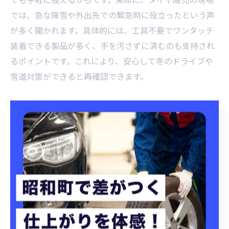
では、急な降雪や外出先での緊急時に役立ったという声
が多く聞かれます。具体的には、工具不要でワンタッチ
装着できる製品が多く、手を汚さずに済むのも支持され
るポイントです。これにより、安心して冬のドライブや
雪道対策ができると再確認できます。
タイヤ販売で選べる使い捨て商品の比較法
タイヤ販売現場で使い捨てタイヤチェーンを選ぶ際は、
いくつかの比較ポイントがあります。まず、タイヤサイ
ズへの適合性を確認しましょう。次に、装着のしやすさ
や耐久性も重要です。具体的な比較方法として、パッケ
ージ記載の対応サイズ表や、実際の装着動画・説明書を
参考にするのが効果的です。また、チェーンの素材や滑
り止め性能もチェックしましょう。これらを基準に選ぶ