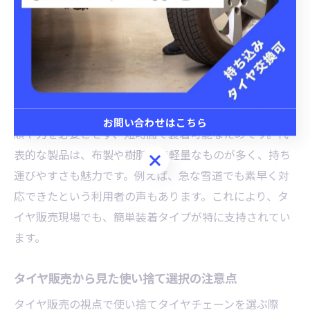
ことで、自分に最適な使い捨てチェーンを無駄なく選択
できます。
簡単さ重視派におすすめの使い捨てチェーン
簡単さを最優先する方には、ワンタッチ装着できる使い
捨てタイヤチェーンがおすすめです。理由は、複雑な手
お問い合わせはこちら
順や力を必要とせず、短時間で装着可能なためです。代
表的な製品は、布製や樹脂製で軽量なものが多く、持ち
お問い合わせはこちら
運びやすさも魅力です。例えば、急な雪道でも素早く対
応できたという利用者の声もあります。これにより、タ
イヤ販売現場でも、簡単装着タイプが特に支持されてい
ます。
タイヤ販売から見た使い捨て選択の注意点
タイヤ販売の視点で使い捨てタイヤチェーンを選ぶ際