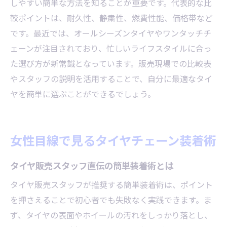
しやすい簡単な方法を知ることが重要です。代表的な比
女性も安心できる慣らし走行のポイント
較ポイントは、耐久性、静粛性、燃費性能、価格帯など
です。最近では、オールシーズンタイヤやワンタッチチ
慣らし走行中に避けたい運転NG行為とは
ェーンが注目されており、忙しいライフスタイルに合っ
タイヤ販売のプロが語る長持ちのコツ
た選び方が新常識となっています。販売現場での比較表
忙しい日常に役立つ簡単タイヤメンテ術
やスタッフの説明を活用することで、自分に最適なタイ
タイヤ販売の知恵で簡単メンテナンスを実
ヤを簡単に選ぶことができるでしょう。
践
忙しい女性向け簡単セルフチェック法紹介
タイヤ販売目線の時短メンテナンス術とは
女性目線で見るタイヤチェーン装着術
簡単で安心なタイヤ販売サポート活用方法
タイヤ販売スタッフ直伝の簡単装着術とは
タイヤの寿命を延ばす簡単メンテナンス習
慣
タイヤ販売スタッフが推奨する簡単装着術は、ポイント
を押さえることで初心者でも失敗なく実践できます。ま
販売現場が勧める安全メンテナンスの基本
ず、タイヤの表面やホイールの汚れをしっかり落とし、