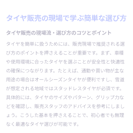
初めてでも失敗しないタイヤ販売の選択法
簡単で安心なタイヤ販売の現場体験談紹介
タイヤ販売の現場で学ぶ簡単な選び方
タイヤ販売で注目すべき簡単チェック項目
タイヤ販売の簡単比較術と選びの新常識
タイヤ販売の現場流・選び方のコツとポイント
女性目線で見るタイヤチェーン装着術
タイヤを簡単に扱うためには、販売現場で推奨される選
タイヤ販売スタッフ直伝の簡単装着術とは
び方のポイントを押さえることが重要です。まず、車種
タイヤチェーン簡単女性向け装着の秘訣
や使用環境に合ったタイヤを選ぶことが安全性と快適性
の確保につながります。たとえば、通勤や買い物が主な
布製やワンタッチタイプの簡単さを解説
用途の場合はオールシーズンタイヤが便利ですし、雪道
タイヤ販売現場で学ぶ女性に優しい装着法
が想定される地域ではスタッドレスタイヤが必須です。
非金属チェーンで簡単安心な冬支度ポイン
具体的には、タイヤのサイズやパターン、グリップ力な
ト
どを確認し、販売スタッフのアドバイスを参考にしまし
タイヤ販売の知識で分かる装着ミス回避法
ょう。こうした基本を押さえることで、初心者でも無理
タイヤチェーンは使い捨ても選択肢に
なく最適なタイヤ選びが可能です。
使い捨てタイヤチェーンの販売現場評価