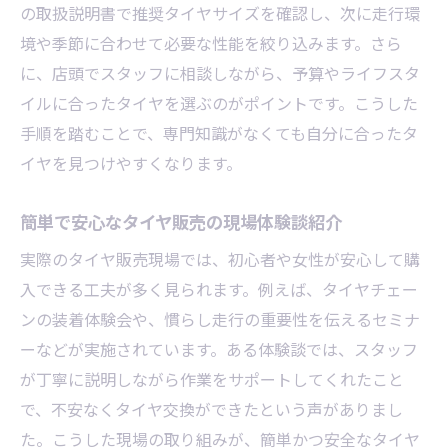
慣れない交換時の注意点をタイヤ販売が伝
の取扱説明書で推奨タイヤサイズを確認し、次に走行環
授
境や季節に合わせて必要な性能を絞り込みます。さら
タイヤ販売現場で多いトラブルを徹底解説
に、店頭でスタッフに相談しながら、予算やライフスタ
タイヤ販売ならではの交換サポート活用法
イルに合ったタイヤを選ぶのがポイントです。こうした
手順を踏むことで、専門知識がなくても自分に合ったタ
オールシーズンタイヤの実力と注意点
イヤを見つけやすくなります。
タイヤ販売が語るオールシーズンの選び方
簡単に比較できるオールシーズンタイヤの
簡単で安心なタイヤ販売の現場体験談紹介
特徴
実際のタイヤ販売現場では、初心者や女性が安心して購
女性目線で見るオールシーズンタイヤの実
入できる工夫が多く見られます。例えば、タイヤチェー
力
ンの装着体験会や、慣らし走行の重要性を伝えるセミナ
販売現場で教えるオールシーズンの注意点
ーなどが実施されています。ある体験談では、スタッフ
オールシーズンタイヤがダメな理由を解説
が丁寧に説明しながら作業をサポートしてくれたこと
タイヤ販売おすすめの適切な使い分け方法
で、不安なくタイヤ交換ができたという声がありまし
ワンタッチタイプのタイヤチェーン徹底解説
た。こうした現場の取り組みが、簡単かつ安全なタイヤ