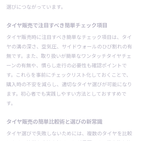
タイヤ販売で人気ワンタッチタイプの特徴
選びにつながっています。
ワンタッチチェーン簡単装着法のポイント
タイヤ販売で注目すべき簡単チェック項目
非金属ワンタッチタイプの販売現場レビュ
タイヤ販売時に注目すべき簡単なチェック項目は、タイ
ー
ヤの溝の深さ、空気圧、サイドウォールのひび割れの有
女性でも安心できるワンタッチの魅力紹介
無です。また、取り扱いが簡単なワンタッチタイヤチェ
ワンタッチチェーン選びに迷ったら販売へ
ーンの有無や、慣らし走行の必要性も確認ポイントで
相談
す。これらを事前にチェックリスト化しておくことで、
タイヤ販売現場の装着サポート実例を紹介
購入時の不安を減らし、適切なタイヤ選びが可能になり
慣らし走行が重要な理由を知ろう
ます。初心者でも実践しやすい方法としておすすめで
タイヤ販売現場で教わる慣らし走行の必要
す。
性
新しいタイヤで慣らし走行が欠かせない理
タイヤ販売の簡単比較術と選びの新常識
由
タイヤ選びで失敗しないためには、複数のタイヤを比較
タイヤ販売が伝える安全な慣らし運転方法