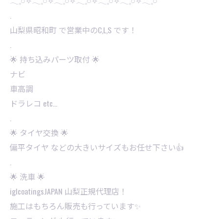
𓂃𓈒𓏸✧︎𓂃𓈒𓏸✧︎𓂃𓈒𓏸✧︎𓂃𓈒𓏸✧︎𓂃𓈒𓏸✧︎𓂃𓈒𓏸✧︎𓂃𓈒𓏸
.
山梨県昭和町 で営業中のC,L,S です！
.
🌟 持ち込みパーツ取付 🌟
ナビ
車高調
ドラレコ etc…
.
🌟 タイヤ交換 🌟
偏平タイヤ などの大きいサイズもお任せ下さい👍
.
🌟 洗車 🌟
iglcoatingsJAPAN 山梨正規代理店！
施工はもちろん販売も行っています✨