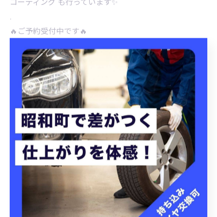
コーティング も行っています✨
.
🔥ご予約受付中です🔥
お問合せは公式LINE、DMにてお気軽にお問合せ下さい
(*^^*)
< 前のページ
一覧に戻る
次のページ >
カテゴリー
Categories
全てのカテゴリー