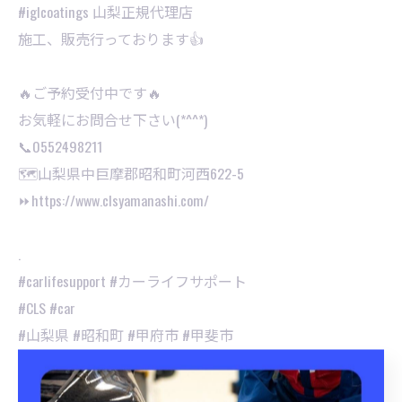
⁡#iglcoatings 山梨正規代理店
施工、販売行っております👍
🔥ご予約受付中です🔥
お気軽にお問合せ下さい(*^^*)⁡
📞0552498211
🗺山梨県中巨摩郡昭和町河西622-5
⏩https://www.clsyamanashi.com/
.
#carlifesupport #カーライフサポート
#CLS #car
#山梨県 #昭和町 #甲府市 #甲斐市
#持ち込み取り付け #持ち込み歓迎
#持ち込みパーツ取付 #カーパーツ