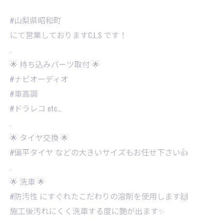
#山梨県昭和町
にて営業しておりますC,L,S です！
.
🌟 持ち込みパーツ取付 🌟
#ナビオーディオ
#車高調
#ドラレコ etc…
.
🌟 タイヤ交換 🌟
#偏平タイヤ などの大きいサイズもお任せ下さい👍
.
🌟 洗車 🌟
#防汚性 にすぐれたこだわりの溶剤を使用します🙌
施工後汚れにくく洗車する度に艶が出ます✨