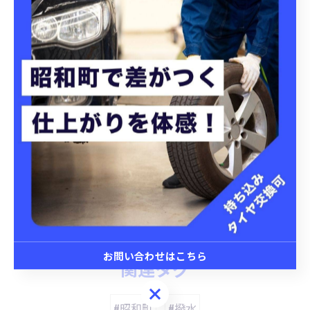
#持ち込みタイヤ交換 #持ち込みナビ取付
#車パーツ取付 #タイヤ交換
#手洗い洗車 #撥水 #洗車
昭和町にてタイヤ交換を実施
昭和町にて洗車プランを提
案
タイヤ交換
洗車
< 前のページ
一覧に戻る
次のページ >
お問い合わせはこちら
関連タグ
お問い合わせはこちら
#昭和町
#撥水