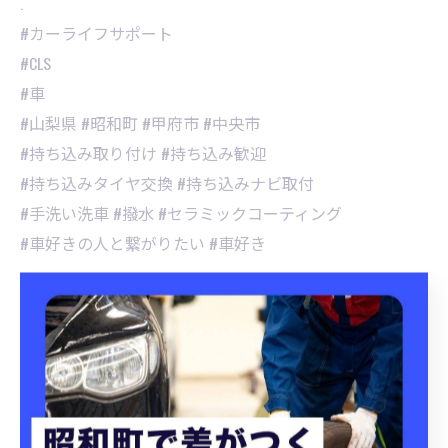
.
#カーライフサポート
#CLS
#車
#山梨県 #昭和町 #甲府市 #中央市
#持ち込み取り付け #持ち込み歓迎
#持ち込みタイヤ交換 #持ち込みナビ取付
#手洗い洗車 #撥水 #セラミックコーティング
#車好きの人と繋がりたい #車好き
昭和町にてタイヤ交換を実施
昭和町にて洗車プランを提
案
タイヤ交換
洗車