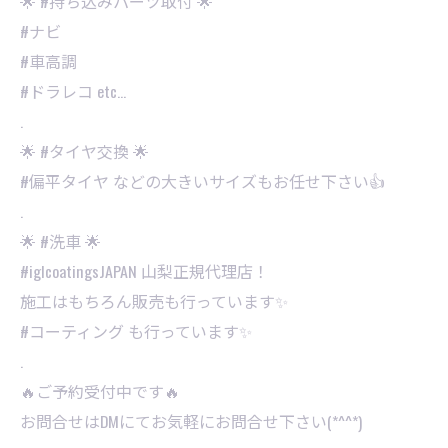
🌟 #持ち込みパーツ取付 🌟
#ナビ
#車高調
#ドラレコ etc…
.
🌟 #タイヤ交換 🌟
#偏平タイヤ などの大きいサイズもお任せ下さい👍
.
🌟 #洗車 🌟
#iglcoatingsJAPAN 山梨正規代理店！
施工はもちろん販売も行っています✨
#コーティング も行っています✨
.
🔥ご予約受付中です🔥
お問合せはDMにてお気軽にお問合せ下さい(*^^*)