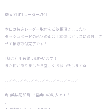
BMW X1 U11 レーダー取付
本日は持込レーダー取付をご依頼頂きました✨
ダッシュボードの形状の都合上本体はガラスに取付けさ
せて頂き取付完了です！
T様ご利用有難う御座います！
また何かありましたら宜しくお願い致します🙇
𓂃𓈒𓏸✧︎𓂃𓈒𓏸✧︎𓂃𓈒𓏸✧︎𓂃𓈒𓏸✧︎𓂃𓈒𓏸✧︎𓂃𓈒𓏸✧︎𓂃𓈒𓏸
.
#山梨県昭和町 で営業中のC,L,S です！
.