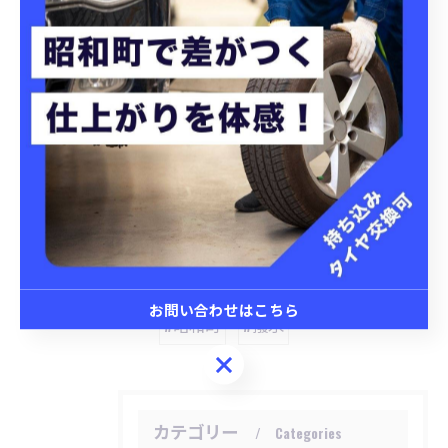
昭和町にてタイヤ交換を実施
昭和町にて洗車プランを提
案
タイヤ交換
洗車
< 前のページ
一覧に戻る
次のページ >
関連タグ
お問い合わせはこちら
#昭和町
#撥水
お問い合わせはこちら
カテゴリー
Categories