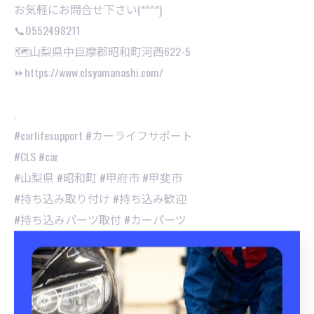
お気軽にお問合せ下さい(*^^*)⁡
📞0552498211
🗺山梨県中巨摩郡昭和町河西622-5
⏩https://www.clsyamanashi.com/
.
#carlifesupport #カーライフサポート
#CLS #car
#山梨県 #昭和町 #甲府市 #甲斐市
#持ち込み取り付け #持ち込み歓迎
#持ち込みパーツ取付 #カーパーツ
#持ち込みタイヤ交換 #持ち込みナビ取付
#車パーツ取付 #タイヤ交換
#手洗い洗車 #撥水 #洗車