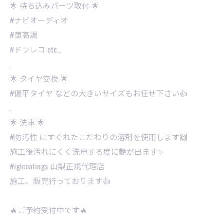
🌟 持ち込みパーツ取付 🌟
#ナビオーディオ
#車高調
#ドラレコ etc…
.
🌟 タイヤ交換 🌟
#偏平タイヤ などの大きいサイズもお任せ下さい👍
.
🌟 洗車 🌟
#防汚性 にすぐれたこだわりの溶剤を使用します🙌
施工後汚れにくく洗車する度に艶が出ます✨
⁡#iglcoatings 山梨正規代理店
施工、販売行っております👍
🔥ご予約受付中です🔥