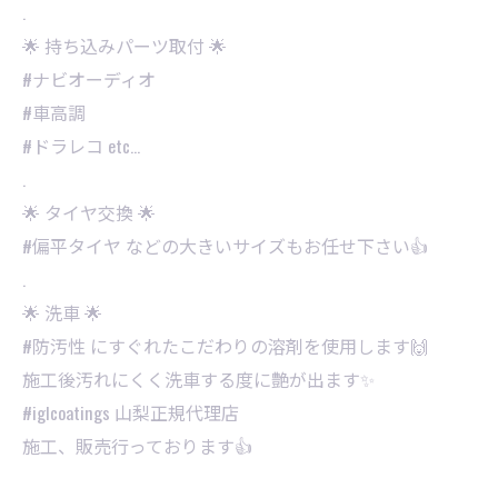
.
🌟 持ち込みパーツ取付 🌟
#ナビオーディオ
#車高調
#ドラレコ etc…
.
🌟 タイヤ交換 🌟
#偏平タイヤ などの大きいサイズもお任せ下さい👍
.
🌟 洗車 🌟
#防汚性 にすぐれたこだわりの溶剤を使用します🙌
施工後汚れにくく洗車する度に艶が出ます✨
⁡#iglcoatings 山梨正規代理店
施工、販売行っております👍