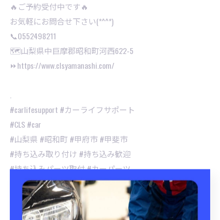
🔥ご予約受付中です🔥
お気軽にお問合せ下さい(*^^*)⁡
📞0552498211
🗺山梨県中巨摩郡昭和町河西622-5
⏩https://www.clsyamanashi.com/
.
#carlifesupport #カーライフサポート
#CLS #car
#山梨県 #昭和町 #甲府市 #甲斐市
#持ち込み取り付け #持ち込み歓迎
#持ち込みパーツ取付 #カーパーツ
#持ち込みタイヤ交換 #持ち込みナビ取付
#車パーツ取付 #タイヤ交換
#手洗い洗車 #撥水 #洗車