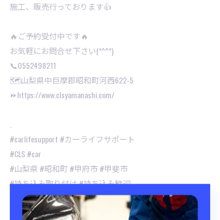
施工、販売行っております👍
🔥ご予約受付中です🔥
お気軽にお問合せ下さい(*^^*)⁡
📞0552498211
🗺山梨県中巨摩郡昭和町河西622-5
⏩https://www.clsyamanashi.com/
.
#carlifesupport #カーライフサポート
#CLS #car
#山梨県 #昭和町 #甲府市 #甲斐市
#持ち込み取り付け #持ち込み歓迎
#持ち込みパーツ取付 #カーパーツ
#持ち込みタイヤ交換 #持ち込みナビ取付