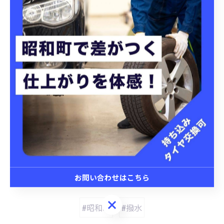
#車パーツ取付 #タイヤ交換
#手洗い洗車 #撥水 #洗車
昭和町にてタイヤ交換を実施
昭和町にて洗車プランを提
案
タイヤ交換
洗車
< 前のページ
一覧に戻る
次のページ >
関連タグ
お問い合わせはこちら
お問い合わせはこちら
#昭和町
#撥水