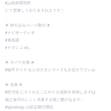
#山梨県昭和町
にて営業しておりますC,L,S です！
.
🌟 持ち込みパーツ取付 🌟
#ナビオーディオ
#車高調
#ドラレコ etc…
.
🌟 タイヤ交換 🌟
#偏平タイヤ などの大きいサイズもお任せ下さい👍
.
🌟 洗車 🌟
#防汚性 にすぐれたこだわりの溶剤を使用します🙌
施工後汚れにくく洗車する度に艶が出ます✨
⁡#iglcoatings 山梨正規代理店