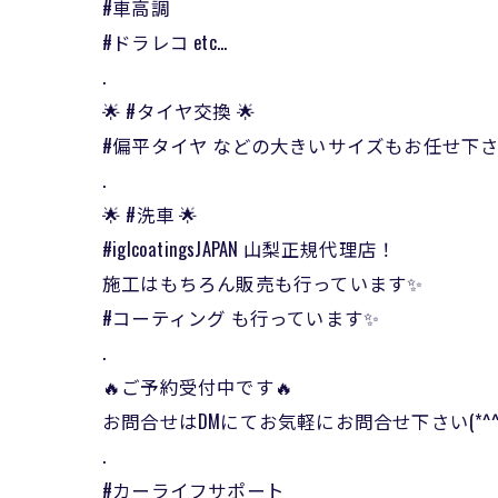
#車高調
#ドラレコ etc…
.
🌟 #タイヤ交換 🌟
#偏平タイヤ などの大きいサイズもお任せ下さ
.
🌟 #洗車 🌟
#iglcoatingsJAPAN 山梨正規代理店！
施工はもちろん販売も行っています✨
#コーティング も行っています✨
.
🔥ご予約受付中です🔥
お問合せはDMにてお気軽にお問合せ下さい(*^^*
.
#カーライフサポート