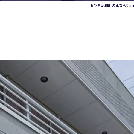
山梨県昭和町の車ならCarLifeSu