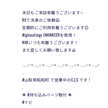
本日もご来店有難うございます✨
RXで洗車のご依頼😃
定期的にご利用有難うございます😊
#iglcoatings ENHANCERを使用！
N様いつも有難うございます！
また宜しくお願い致します🙇
𓂃𓈒𓏸✧︎𓂃𓈒𓏸✧︎𓂃𓈒𓏸✧︎𓂃𓈒𓏸✧︎𓂃𓈒𓏸✧︎𓂃𓈒𓏸✧︎𓂃𓈒𓏸
.
#山梨県昭和町 で営業中のC,L,S です！
.
🌟 #持ち込みパーツ取付 🌟
#ナビ