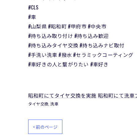
#CLS
#車
#山梨県 #昭和町 #甲府市 #中央市
#持ち込み取り付け #持ち込み歓迎
#持ち込みタイヤ交換 #持ち込みナビ取付
#手洗い洗車 #撥水 #セラミックコーティング
#車好きの人と繋がりたい #車好き
昭和町にてタイヤ交換を実施
昭和町にて洗車
タイヤ交換
洗車
< 前のページ