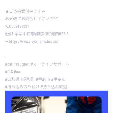
🔥ご予約受付中です🔥
お気軽にお問合せ下さい(*^^*)⁡
📞0552498211
🗺山梨県中巨摩郡昭和町河西622-5
⏩https://www.clsyamanashi.com/
.
#carlifesupport #カーライフサポート
#CLS #car
#山梨県 #昭和町 #甲府市 #甲斐市
#持ち込み取り付け #持ち込み歓迎
#持ち込みパーツ取付 #カーパーツ
#持ち込みタイヤ交換 #持ち込みナビ取付
#車パーツ取付 #タイヤ交換