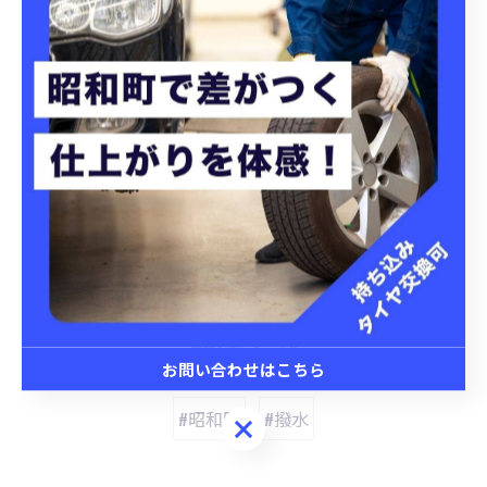
#手洗い洗車 #撥水 #洗車
昭和町にてタイヤ交換を実施
昭和町にて洗車プランを提
案
タイヤ交換
洗車
< 前のページ
一覧に戻る
次のページ >
関連タグ
お問い合わせはこちら
#昭和町
#撥水
お問い合わせはこちら