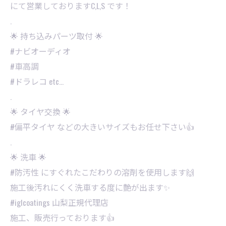
にて営業しておりますC,L,S です！
.
🌟 持ち込みパーツ取付 🌟
#ナビオーディオ
#車高調
#ドラレコ etc…
.
🌟 タイヤ交換 🌟
#偏平タイヤ などの大きいサイズもお任せ下さい👍
.
🌟 洗車 🌟
#防汚性 にすぐれたこだわりの溶剤を使用します🙌
施工後汚れにくく洗車する度に艶が出ます✨
⁡#iglcoatings 山梨正規代理店
施工、販売行っております👍