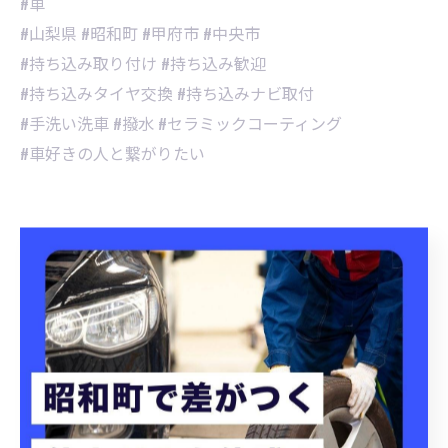
#車
#山梨県 #昭和町 #甲府市 #中央市
#持ち込み取り付け #持ち込み歓迎
#持ち込みタイヤ交換 #持ち込みナビ取付
#手洗い洗車 #撥水 #セラミックコーティング
#車好きの人と繋がりたい
昭和町にてタイヤ交換を実施
昭和町にて洗車プランを提
案
タイヤ交換
洗車
< 前のページ
一覧に戻る
次のページ >