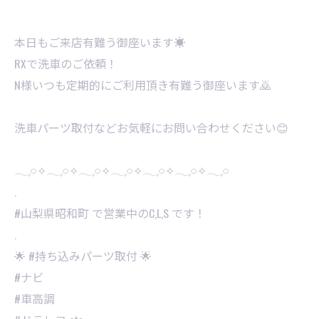
本日もご来店有難う御座います☀
RXで洗車のご依頼！
N様いつも定期的にご利用頂き有難う御座います🙇
洗車パーツ取付などお気軽にお問い合わせください😊
𓂃𓈒𓏸✧︎𓂃𓈒𓏸✧︎𓂃𓈒𓏸✧︎𓂃𓈒𓏸✧︎𓂃𓈒𓏸✧︎𓂃𓈒𓏸✧︎𓂃𓈒𓏸
.
#山梨県昭和町 で営業中のC,L,S です！
.
🌟 #持ち込みパーツ取付 🌟
#ナビ
#車高調