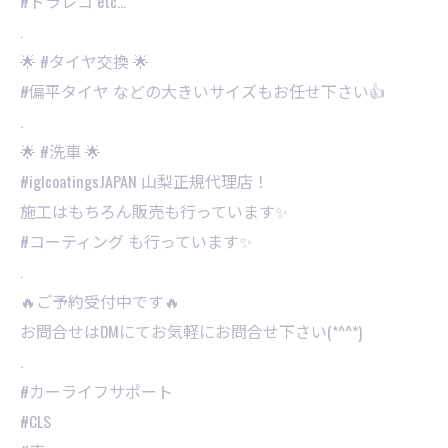
#ドラレコ etc…
.
🌟 #タイヤ交換 🌟
#偏平タイヤ などの大きいサイズもお任せ下さい👍
.
🌟 #洗車 🌟
#iglcoatingsJAPAN 山梨正規代理店！
施工はもちろん販売も行っています✨
#コーティング も行っています✨
.
🔥ご予約受付中です🔥
お問合せはDMにてお気軽にお問合せ下さい(*^^*)
.
#カーライフサポート
#CLS