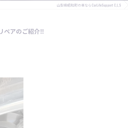
山梨県昭和町の車ならCarLifeSupport C,L,S
リペアのご紹介‼