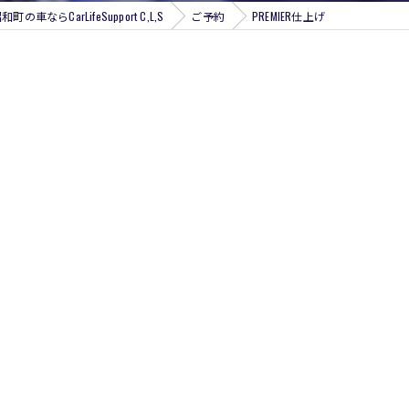
の車ならCarLifeSupport C,L,S
ご予約
PREMIER仕上げ