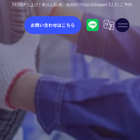
PREMIER仕上げ | 車は山梨県、昭和町のCarLifeSupport C,L,S | ご予約
お問い合わせはこちら